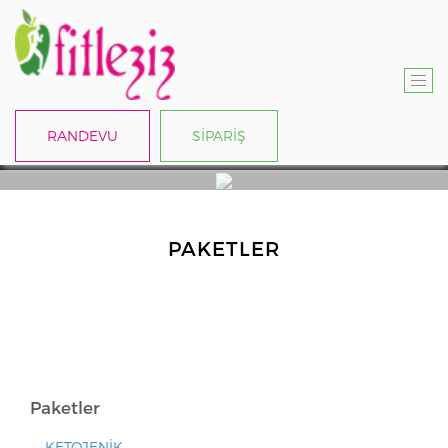
T
O
RANDEVU
SİPARİŞ
G
G
L
E
N
PAKETLER
A
V
I
G
A
T
Paketler
I
O
KETOJENİK