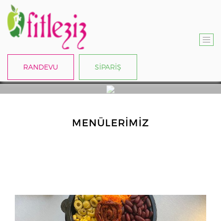
T
O
RANDEVU
SİPARİŞ
G
G
L
E
N
MENÜLERIMIZ
A
V
I
G
A
T
I
O