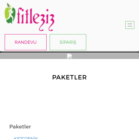
T
O
RANDEVU
SİPARİŞ
G
G
L
E
N
PAKETLER
A
V
I
G
A
T
Paketler
I
O
KETOJENİK