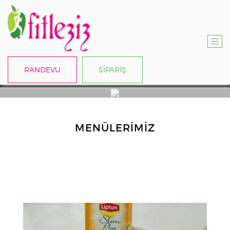
T
O
RANDEVU
SİPARİŞ
G
G
L
E
N
MENÜLERIMIZ
A
V
I
G
A
T
I
O