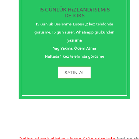
15 GÜNLÜK HiZLANDiRiLMiS
DETOKS
15 Günlük Beslenme Listesi ,2 kez telefonda
görüsme, 15 gün sürer, Whatsapp grubundan
yazisma
Yag Yakma, Ödem Atma
Haftada 1 kez telefonda görüsme
SATIN AL
Online olarak elinize ulasan ürünlerimizde
(online de