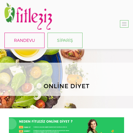
T
O
RANDEVU
SİPARİŞ
G
G
L
E
N
A
ONLINE DIYET
V
I
G
A
T
I
O