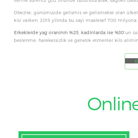
verme sürenizi göz önünde bulundurarak, saglikli basl
Obezite, günümüzde gelismis ve gelismekte olan ülkel
kisi varken, 2015 yilinda bu sayi maalesef 700 milyona 
Erkeklerde yag oraninin %25
,
kadinlarda ise %30
’un üs
beslenme, hareketsizlik ve genetik etmenler kilo alimin
O
Online