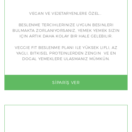
VEGAN VE VEJETARYENLERE ÖZEL..
BESLENME TERCIHLERINIZE UYGUN BESINLERI
BULMAKTA ZORLANIYORSANIZ, YEMEK YEMEK SIZIN
IÇIN ARTIK DAHA KOLAY BIR HALE GELEBILIR.
VEGGIE FIT BESLENME PLANI ILE YÜKSEK LIFLI, AZ
YAGLI, BITKISEL PROTEINLERDEN ZENGIN VE EN
DOGAL YEMEKLERE ULASMANIZ MÜMKÜN.
SIPARIŞ VER