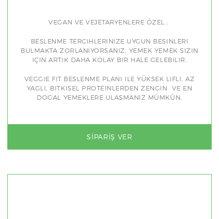
VEGAN VE VEJETARYENLERE ÖZEL..
BESLENME TERCIHLERINIZE UYGUN BESINLERI
BULMAKTA ZORLANIYORSANIZ, YEMEK YEMEK SIZIN
IÇIN ARTIK DAHA KOLAY BIR HALE GELEBILIR.
VEGGIE FIT BESLENME PLANI ILE YÜKSEK LIFLI, AZ
YAGLI, BITKISEL PROTEINLERDEN ZENGIN VE EN
DOGAL YEMEKLERE ULASMANIZ MÜMKÜN.
SIPARIŞ VER